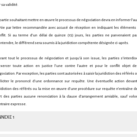
 sa validité.
 partie souhaitant mettre en œuvre le processus de négociation devra en informer l’au
rtie par lettre recommandée avec accusé de réception en indiquant les éléments
nflit. Si au terme d’un délai de quinze (15) jours, les parties ne parvenaient pa
entendre, le différend sera soumis à la juridiction compétente désignée ci-après.
rant tout le processus de négociation et jusqu’à son issue, les parties s’interdis
exercer toute action en justice l’une contre l’autre et pour le conflit objet de
ociation. Par exception, les parties sont autorisées à saisir la juridiction des référés 
lliciter le prononcé d’une ordonnance sur requête. Une éventuelle action devant
ridiction des référés ou la mise en œuvre d’une procédure sur requête n’entraîne de
rt des parties aucune renonciation à la clause d’arrangement amiable, sauf volo
ntraire expresse.
NNEXE 1