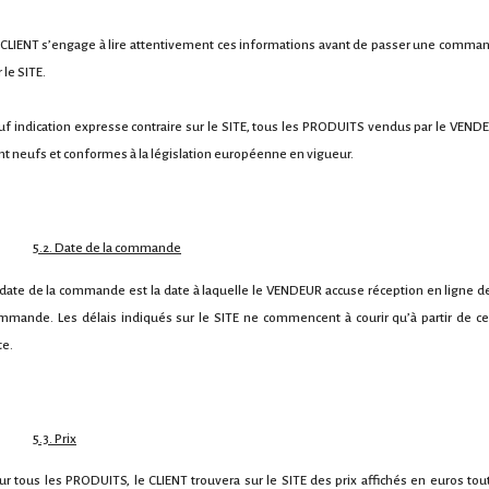
 CLIENT s’engage à lire attentivement ces informations avant de passer une comma
 le SITE.
uf indication expresse contraire sur le SITE, tous les PRODUITS vendus par le VEND
nt neufs et conformes à la législation européenne en vigueur.
5.2. Date de la commande
 date de la commande est la date à laquelle le VENDEUR accuse réception en ligne de
mmande. Les délais indiqués sur le SITE ne commencent à courir qu’à partir de ce
te.
5.3. Prix
ur tous les PRODUITS, le CLIENT trouvera sur le SITE des prix affichés en euros tou