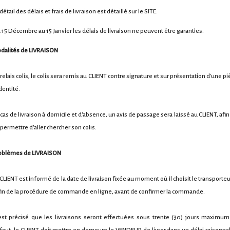
détail des délais et frais de livraison est détaillé sur le SITE.
 15 Décembre au 15 Janvier les délais de livraison ne peuvent être garanties.
dalités de LIVRAISON
 relais colis, le colis sera remis au CLIENT contre signature et sur présentation d'une pi
dentité.
 cas de livraison à domicile et d'absence, un avis de passage sera laissé au CLIENT, afin
 permettre d'aller chercher son colis.
oblèmes de LIVRAISON
 CLIENT est informé de la date de livraison fixée au moment où il choisit le transporteur
 fin de la procédure de commande en ligne, avant de confirmer la commande.
 est précisé que les livraisons seront effectuées sous trente (30) jours maximum