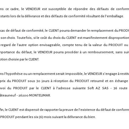
ns ce cadre, le VENDEUR est susceptible de répondre des défauts de conform
istants lors de la délivrance et des défauts de conformité résultant de l’emballage.
 cas de défaut de conformité, le CLIENT pourra demander le remplacement du PROD
 son choix.
Toutefois, si le coût du choix du CLIENT est manifestement disproportio
 regard de l’autre option envisageable, compte tenu de la valeur du PRODUIT ou
importance du défaut, le VENDEUR pourra procéder à un remboursement, sans sui
ption choisie par le CLIENT.
ns l’hypothèse ou un remplacement serait impossible, le VENDEUR s’engage à restit
 prix du PRODUIT sous 30 jours à réception du PRODUIT retourné et en échange
nvoi du PRODUIT par le CLIENT à l’adresse suivante Soft AZ SAS - 36 route
âteauneuf - 26200 MONTELIMAR.
fin, le CLIENT est dispensé de rapporter la preuve de l’existence du défaut de conform
 PRODUIT pendant les six (6) mois suivant la délivrance du bien.