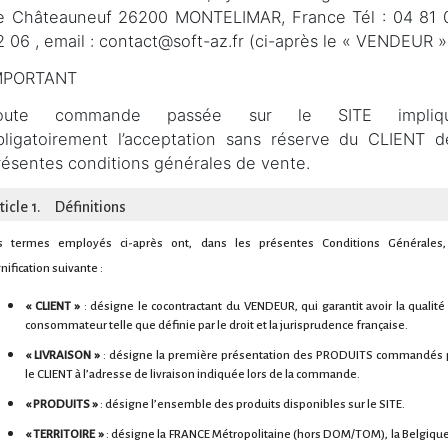
e Châteauneuf 26200 MONTELIMAR, France Tél : 04 81 
2 06 , email : contact@soft-az.fr (ci-après le « VENDEUR »
MPORTANT
oute commande passée sur le SITE impliq
bligatoirement l’acceptation sans réserve du CLIENT d
résentes conditions générales de vente.
ticle 1. Définitions
s termes employés ci-après ont, dans les présentes Conditions Générales,
nification suivante :
« CLIENT »
: désigne le cocontractant du VENDEUR, qui garantit avoir la qualité
consommateur telle que définie par le droit et la jurisprudence française.
« LIVRAISON »
: désigne la première présentation des PRODUITS commandés 
le CLIENT à l’adresse de livraison indiquée lors de la commande.
« PRODUITS »
: désigne l’ensemble des produits disponibles sur le SITE.
« TERRITOIRE »
: désigne la FRANCE Métropolitaine (hors DOM/TOM), la Belgique