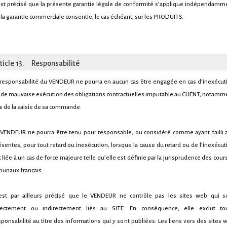
 est précisé que la présente garantie légale de conformité s’applique indépendamm
 la garantie commerciale consentie, le cas échéant, sur les PRODUITS.
ticle 13. Responsabilité
 responsabilité du VENDEUR ne pourra en aucun cas être engagée en cas d’inexécut
 de mauvaise exécution des obligations contractuelles imputable au CLIENT, notamm
rs de la saisie de sa commande.
 VENDEUR ne pourra être tenu pour responsable, ou considéré comme ayant failli 
ésentes, pour tout retard ou inexécution, lorsque la cause du retard ou de l’inexécut
t liée à un cas de force majeure telle qu’elle est définie par la jurisprudence des cours
ibunaux français.
 est par ailleurs précisé que le VENDEUR ne contrôle pas les sites web qui s
rectement ou indirectement liés au SITE. En conséquence, elle exclut to
sponsabilité au titre des informations qui y sont publiées. Les liens vers des sites 