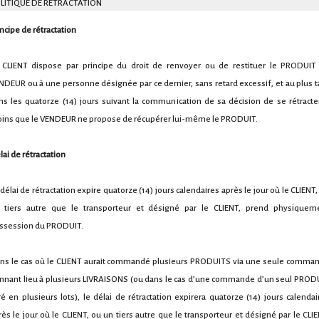
LITIQUE DE RETRACTATION
incipe de rétractation
 CLIENT dispose par principe du droit de renvoyer ou de restituer le PRODUIT
NDEUR ou à une personne désignée par ce dernier, sans retard excessif, et au plus t
ns les quatorze (14) jours suivant la communication de sa décision de se rétracter
ins que le VENDEUR ne propose de récupérer lui-même le PRODUIT.
lai de rétractation
 délai de rétractation expire quatorze (14) jours calendaires après le jour où le CLIENT,
 tiers autre que le transporteur et désigné par le CLIENT, prend physiquem
ssession du PRODUIT.
ns le cas où le CLIENT aurait commandé plusieurs PRODUITS via une seule comma
nnant lieu à plusieurs LIVRAISONS (ou dans le cas d’une commande d’un seul PROD
vré en plusieurs lots), le délai de rétractation expirera quatorze (14) jours calendai
rès le jour où le CLIENT, ou un tiers autre que le transporteur et désigné par le CLIE