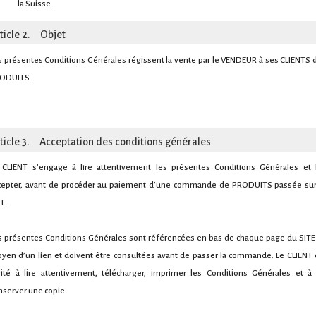
la Suisse.
ticle 2. Objet
s présentes Conditions Générales régissent la vente par le VENDEUR à ses CLIENTS 
ODUITS.
ticle 3. Acceptation des conditions générales
 CLIENT s’engage à lire attentivement les présentes Conditions Générales et 
cepter, avant de procéder au paiement d’une commande de PRODUITS passée sur
TE.
s présentes Conditions Générales sont référencées en bas de chaque page du SITE
yen d’un lien et doivent être consultées avant de passer la commande. Le CLIENT 
vité à lire attentivement, télécharger, imprimer les Conditions Générales et à
nserver une copie.