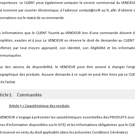
ansporteurs. Le CLIENT peut également contacter le service commercial du VENDEU
ut moment par courrier électronique, à l’adresse contact@soft-az.fr, afin d’obtenir 
formations sur le statut de sa commande.
s informations que le CLIENT fournit au VENDEUR lors d’une commande doivent ê
mplètes, exactes et à jour. Le VENDEUR se réserve le droit de demander au CLIENT
nfirmer, par tout moyen approprié, son identité, son éligibilité et les informati
mmuniquées.
ur des raisons de disponibilité, le VENDEUR peut être amené à changer l'orig
ographique des produits. Aucune demande à ce sujet ne peut être émis par Le CLI
ès l'achat.
rticle 5. Commandes
Article 5.1 Caractéristique des produits
 VENDEUR s’engage à présenter les caractéristiques essentielles des PRODUITS (sur 
ches d’information disponibles sur le SITE) et les informations obligatoires que le CLI
it recevoir en vertu du droit applicable (dans les présentes Conditions Générales).