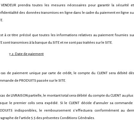
 VENDEUR prendra toutes les mesures nécessaires pour garantir la sécurité et
nfidentialité des données transmises en ligne dans le cadre du paiement en ligne sur
TE.
 est à ce titre précisé que toutes les informations relatives au paiement fournies sur
TE sont transmises à la banque du SITE et ne sont pas traitées sur le SITE.
7.2. Date de paiement
 cas de paiement unique par carte de crédit, le compte du CLIENT sera débité dès
mmande de PRODUITS passée sur le SITE.
 cas de LIVRAISON partielle, le montant total sera débité du compte du CLIENT au plus 
rsque le premier colis sera expédié. Si le CLIENT décide d’annuler sa commande
ODUITS indisponibles, le remboursement s’effectuera conformément au dern
ragraphe de l’article 5.5 des présentes Conditions Générales.