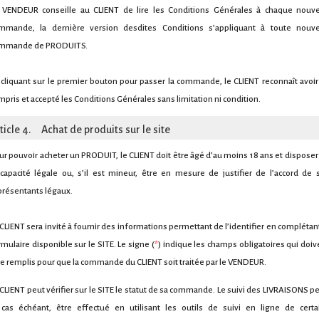
 VENDEUR conseille au CLIENT de lire les Conditions Générales à chaque nouve
mmande, la dernière version desdites Conditions s’appliquant à toute nouve
mmande de PRODUITS.
 cliquant sur le premier bouton pour passer la commande, le CLIENT reconnaît avoir 
mpris et accepté les Conditions Générales sans limitation ni condition.
ticle 4. Achat de produits sur le site
ur pouvoir acheter un PRODUIT, le CLIENT doit être âgé d’au moins 18 ans et disposer
 capacité légale ou, s’il est mineur, être en mesure de justifier de l’accord de 
présentants légaux.
 CLIENT sera invité à fournir des informations permettant de l’identifier en complétant
rmulaire disponible sur le SITE. Le signe (
*
) indique les champs obligatoires qui doiv
re remplis pour que la commande du CLIENT soit traitée par le VENDEUR.
 CLIENT peut vérifier sur le SITE le statut de sa commande. Le suivi des LIVRAISONS pe
 cas échéant, être effectué en utilisant les outils de suivi en ligne de certa