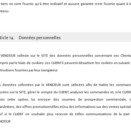
 tiers ne sont fournis qu’à titre indicatif et aucune garantie n’est fournie quant à l
ntenu.
ticle 14. Données personnelles
 VENDEUR collecte sur le SITE des données personnelles concernant ses Clients
mpris par le biais de cookies. Les CLIENTS peuvent désactiver les cookies en suivant 
structions fournies par leur navigateur.
s données collectées par le VENDEUR sont utilisées afin de traiter les comman
ssées sur le SITE, gérer le compte du CLIENT, analyser les commandes et, si le CLIEN
oisi cette option, lui envoyer des courriers de prospection commerciale, 
wsletters, des offres promotionnelles et/ou des informations sur des ventes spécial
uf si le CLIENT ne souhaite plus recevoir de telles communications de la part
NDEUR.