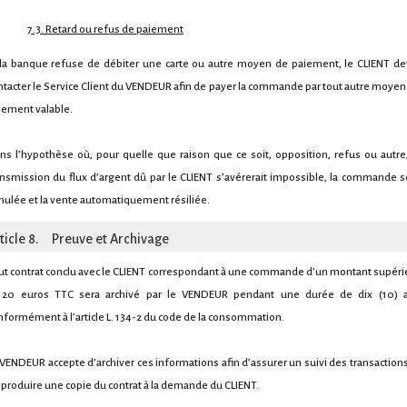
7.3. Retard ou refus de paiement
 la banque refuse de débiter une carte ou autre moyen de paiement, le CLIENT de
ntacter le Service Client du VENDEUR afin de payer la commande par tout autre moyen
iement valable.
ns l’hypothèse où, pour quelle que raison que ce soit, opposition, refus ou autre,
ansmission du flux d’argent dû par le CLIENT s’avérerait impossible, la commande s
nulée et la vente automatiquement résiliée.
ticle 8. Preuve et Archivage
ut contrat conclu avec le CLIENT correspondant à une commande d’un montant supéri
120 euros TTC sera archivé par le VENDEUR pendant une durée de dix (10) 
nformément à l’article L. 134-2 du code de la consommation.
 VENDEUR accepte d’archiver ces informations afin d’assurer un suivi des transactions
 produire une copie du contrat à la demande du CLIENT.