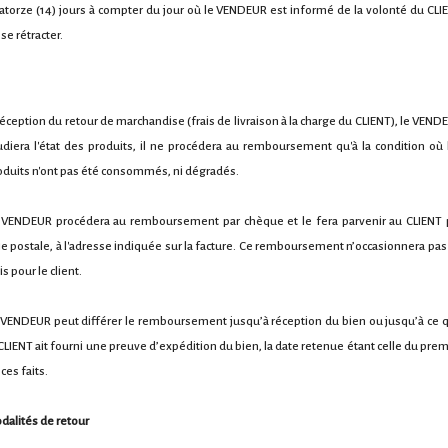
atorze (14) jours à compter du jour où le VENDEUR est informé de la volonté du CLI
se rétracter.
réception du retour de marchandise (frais de livraison à la charge du CLIENT), le VEND
udiera l'état des produits, il ne procédera au remboursement qu'à la condition où 
oduits n'ont pas été consommés, ni dégradés.
 VENDEUR procédera au remboursement par chèque et le fera parvenir au CLIENT 
ie postale, à l'adresse indiquée sur la facture. Ce remboursement n’occasionnera pas
is pour le client.
 VENDEUR peut différer le remboursement jusqu’à réception du bien ou jusqu’à ce 
 CLIENT ait fourni une preuve d’expédition du bien, la date retenue étant celle du prem
ces faits.
dalités de retour