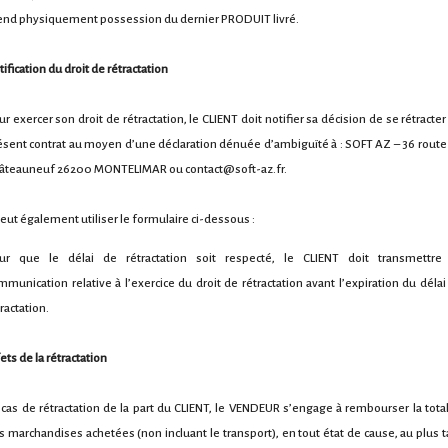
end physiquement possession du dernier PRODUIT livré.
ification du droit de rétractation
ur exercer son droit de rétractation, le CLIENT doit notifier sa décision de se rétracter
ésent contrat au moyen d’une déclaration dénuée d’ambiguïté à : SOFT AZ – 36 route
âteauneuf 26200 MONTELIMAR ou contact@soft-az.fr.
 peut également utiliser le formulaire ci-dessous :
ur que le délai de rétractation soit respecté, le CLIENT doit transmettre
mmunication relative à l’exercice du droit de rétractation avant l’expiration du délai
ractation.
ets de la rétractation
 cas de rétractation de la part du CLIENT, le VENDEUR s’engage à rembourser la total
s marchandises achetées (non incluant le transport), en tout état de cause, au plus t