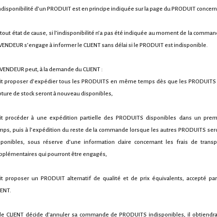
indisponibilité d’un PRODUIT est en principe indiquée sur la page du PRODUIT concern
 tout état de cause, si l’indisponibilité n’a pas été indiquée au moment de la comman
 VENDEUR s’engage à informer le CLIENT sans délai si le PRODUIT est indisponible.
 VENDEUR peut, à la demande du CLIENT :
it proposer d’expédier tous les PRODUITS en même temps dès que les PRODUITS
pture de stock seront à nouveau disponibles,
it procéder à une expédition partielle des PRODUITS disponibles dans un prem
mps, puis à l’expédition du reste de la commande lorsque les autres PRODUITS ser
sponibles, sous réserve d’une information claire concernant les frais de transp
pplémentaires qui pourront être engagés,
it proposer un PRODUIT alternatif de qualité et de prix équivalents, accepté par
IENT.
 le CLIENT décide d’annuler sa commande de PRODUITS indisponibles, il obtiendra