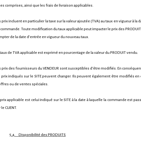
xes comprises, ainsi que les frais de livraison applicables.
 prix incluent en particulier la taxe sur la valeur ajoutée (TVA) au taux en vigueur à la 
 commande. Toute modification du taux applicable peut impacter le prix des PRODUIT
mpter de la date d’entrée en vigueur du nouveau taux.
 taux de TVA applicable est exprimé en pourcentage de la valeur du PRODUIT vendu.
s prix des fournisseurs du VENDEUR sont susceptibles d’être modifiés. En conséquen
s prix indiqués sur le SITE peuvent changer. Ils peuvent également être modifiés en 
offres ou de ventes spéciales.
 prix applicable est celui indiqué sur le SITE à la date à laquelle la commande est pas
 le CLIENT.
5.4. Disponibilité des PRODUITS