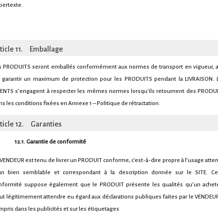
pertexte.
ticle 11. Emballage
s PRODUITS seront emballés conformément aux normes de transport en vigueur, a
 garantir un maximum de protection pour les PRODUITS pendant la LIVRAISON. 
IENTS s’engagent à respecter les mêmes normes lorsqu’ils retournent des PRODU
ns les conditions fixées en Annexe 1 – Politique de rétractation.
ticle 12. Garanties
12.1. Garantie de conformité
 VENDEUR est tenu de livrer un PRODUIT conforme, c'est-à-dire propre à l’usage atte
un bien semblable et correspondant à la description donnée sur le SITE. Ce
nformité suppose également que le PRODUIT présente les qualités qu’un achet
ut légitimement attendre eu égard aux déclarations publiques faites par le VENDEUR
mpris dans les publicités et sur les étiquetages