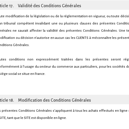
ticle 17. Validité des Conditions Générales
ute modification de la législation ou de la réglementation en vigueur, ou toute décis
un tribunal compétent invalidant une ou plusieurs clauses des présentes Conditi
nérales ne saurait affecter la validité des présentes Conditions Générales. Une te
dification ou décision n’autorise en aucun cas les CLIENTS à méconnaître les présen
nditions Générales.
utes conditions non expressément traitées dans les présentes seront rég
nformément à l’usage du secteur du commerce aux particuliers, pour les sociétés d
siège social se situe en France.
ticle 18. Modification des Conditions Générales
s présentes Conditions Générales s’appliquent à tous les achats effectués en ligne 
SITE, tant que le SITE est disponible en ligne.