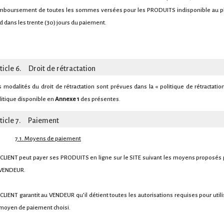
mboursement de toutes les sommes versées pour les PRODUITS indisponible au p
rd dans les trente (30) jours du paiement.
ticle 6. Droit de rétractation
s modalités du droit de rétractation sont prévues dans la « politique de rétractation
litique disponible en
Annexe 1
des présentes.
ticle 7. Paiement
7.1. Moyens de paiement
 CLIENT peut payer ses PRODUITS en ligne sur le SITE suivant les moyens proposés 
 VENDEUR.
 CLIENT garantit au VENDEUR qu’il détient toutes les autorisations requises pour utili
 moyen de paiement choisi.