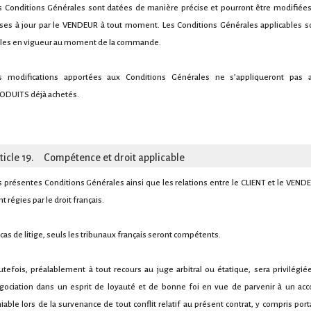
s Conditions Générales sont datées de manière précise et pourront être modifiées
ses à jour par le VENDEUR à tout moment. Les Conditions Générales applicables s
lles en vigueur au moment de la commande.
s modifications apportées aux Conditions Générales ne s’appliqueront pas 
ODUITS déjà achetés.
ticle 19. Compétence et droit applicable
s présentes Conditions Générales ainsi que les relations entre le CLIENT et le VEND
t régies par le droit français.
 cas de litige, seuls les tribunaux français seront compétents.
utefois, préalablement à tout recours au juge arbitral ou étatique, sera privilégiée
gociation dans un esprit de loyauté et de bonne foi en vue de parvenir à un acc
iable lors de la survenance de tout conflit relatif au présent contrat, y compris port