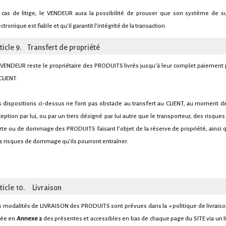
 cas de litige, le VENDEUR aura la possibilité de prouver que son système de su
ctronique est fiable et qu’il garantit l’intégrité de la transaction.
ticle 9. Transfert de propriété
 VENDEUR reste le propriétaire des PRODUITS livrés jusqu’à leur complet paiement 
CLIENT.
s dispositions ci-dessus ne font pas obstacle au transfert au CLIENT, au moment de
ception par lui, ou par un tiers désigné par lui autre que le transporteur, des risques
rte ou de dommage des PRODUITS faisant l’objet de la réserve de propriété, ainsi 
s risques de dommage qu’ils pourront entraîner.
ticle 10. Livraison
s modalités de LIVRAISON des PRODUITS sont prévues dans la « politique de livraiso
sée en
Annexe 2
des présentes et accessibles en bas de chaque page du SITE via un l