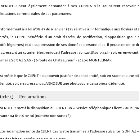
 VENDEUR peut également demander à ses CLIENTS s’ils souhaitent recevoir 
llicitations commerciales de ses partenaires.
nformément à la loi n°78-17 du 6 janvier 1978 relative à l’informatique aux fichiers et 
bertés, le CLIENT bénéficie d’un droit d’accès, de rectification, d’opposition (pour 
tifs légitimes) et de suppression de ses données personnelles. Il peut exercer ce dr
 adressant un courrier électronique à l’adresse : contact@soft-az.fr soit en envoyant
urrier à Soft AZ SAS - 36 route de Châteauneuf - 26200 MONTELIMAR.
 est précisé que le CLIENT doit pouvoir justifier de son identité, soit en scannant une pi
identité, soit en adressant au VENDEUR une photocopie de sa pièce d'identité.
ticle 15. Réclamations
 VENDEUR met à la disposition du CLIENT un « Service téléphonique Client » au num
ivant : 04 81 06 02 06 (numéro non surtaxé).
ute réclamation écrite du CLIENT devra être transmise à l’adresse suivante : SOFT AZ –