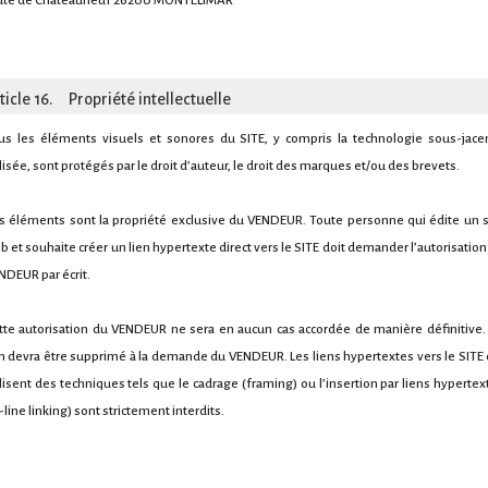
ute de Châteauneuf 26200 MONTELIMAR
ticle 16. Propriété intellectuelle
us les éléments visuels et sonores du SITE, y compris la technologie sous-jace
ilisée, sont protégés par le droit d’auteur, le droit des marques et/ou des brevets.
s éléments sont la propriété exclusive du VENDEUR. Toute personne qui édite un s
b et souhaite créer un lien hypertexte direct vers le SITE doit demander l’autorisation
NDEUR par écrit.
tte autorisation du VENDEUR ne sera en aucun cas accordée de manière définitive.
en devra être supprimé à la demande du VENDEUR. Les liens hypertextes vers le SITE 
ilisent des techniques tels que le cadrage (framing) ou l’insertion par liens hypertex
-line linking) sont strictement interdits.