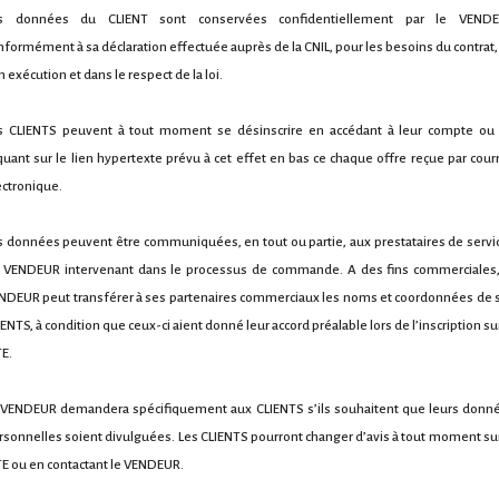
s données du CLIENT sont conservées confidentiellement par le VEND
nformément à sa déclaration effectuée auprès de la CNIL, pour les besoins du contrat,
 exécution et dans le respect de la loi.
s CLIENTS peuvent à tout moment se désinscrire en accédant à leur compte ou
iquant sur le lien hypertexte prévu à cet effet en bas ce chaque offre reçue par courr
ectronique.
s données peuvent être communiquées, en tout ou partie, aux prestataires de servi
 VENDEUR intervenant dans le processus de commande. A des fins commerciales,
NDEUR peut transférer à ses partenaires commerciaux les noms et coordonnées de 
IENTS, à condition que ceux-ci aient donné leur accord préalable lors de l’inscription sur
TE.
 VENDEUR demandera spécifiquement aux CLIENTS s’ils souhaitent que leurs donn
rsonnelles soient divulguées. Les CLIENTS pourront changer d’avis à tout moment sur
TE ou en contactant le VENDEUR.