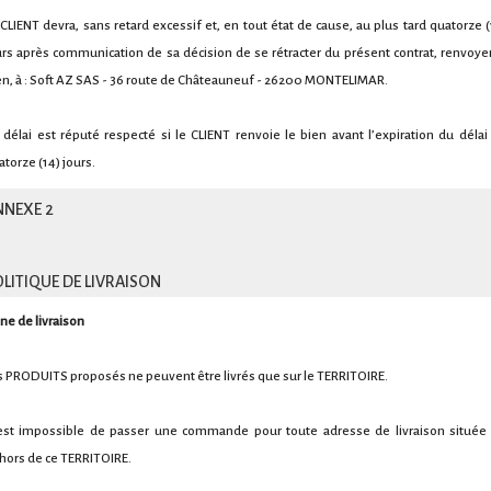
 CLIENT devra, sans retard excessif et, en tout état de cause, au plus tard quatorze (
urs après communication de sa décision de se rétracter du présent contrat, renvoyer
en, à : Soft AZ SAS - 36 route de Châteauneuf - 26200 MONTELIMAR.
 délai est réputé respecté si le CLIENT renvoie le bien avant l’expiration du délai
atorze (14) jours.
NNEXE 2
LITIQUE DE LIVRAISON
ne de livraison
s PRODUITS proposés ne peuvent être livrés que sur le TERRITOIRE.
 est impossible de passer une commande pour toute adresse de livraison située
hors de ce TERRITOIRE.