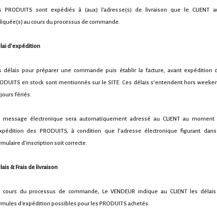
s PRODUITS sont expédiés à (aux) l'adresse(s) de livraison que le CLIENT a
diquée(s) au cours du processus de commande.
lai d’expédition
s délais pour préparer une commande puis établir la facture, avant expédition 
ODUITS en stock sont mentionnés sur le SITE. Ces délais s’entendent hors weeke
jours fériés.
 message électronique sera automatiquement adressé au CLIENT au moment
expédition des PRODUITS, à condition que l’adresse électronique figurant dans
mulaire d’inscription soit correcte.
ais & Frais de livraison
 cours du processus de commande, Le VENDEUR indique au CLIENT les délais
rmules d'expédition possibles pour les PRODUITS achetés.